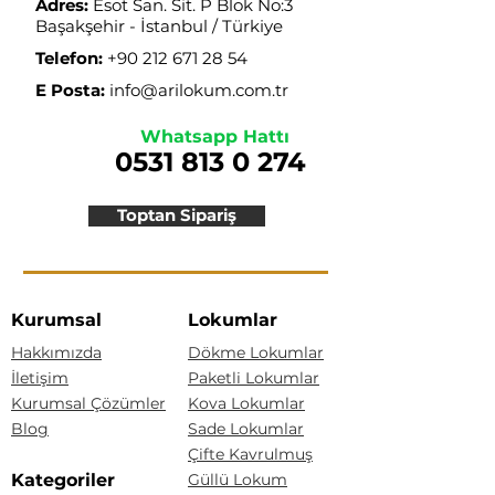
Adres:
Esot San. Sit. P Blok No:3
Başakşehir - İstanbul / Türkiye
Telefon:
+90 212 671 28 54
E Posta:
info@arilokum.com.tr
Whatsapp Hattı
0531 813 0 274
Toptan Sipariş
Kurumsal
Lokumlar
Hakkımızda
Dökme Lokumlar
İletişim
Paketli Lokumlar
Kurumsal Çözümler
Kova Lokumlar
Blog
Sade Lokumlar
Çifte Kavrulmuş
Kategoriler
Güllü Lokum