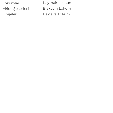
Kaymaklı Lokum
Lokumlar
Bisküvili Lokum
Akide Şekerleri
Drajeler
Baklava Lokum
Yeni Ürünler
Kuş Lokumu
Akide Şekerleri
Drajeler
Tarçınlı Akide Şekeri
Lokum Drajeler
Badem Şekeri
Fındıklı Akide Şekeri
Fındık Draje
Limonlu Akide Şekeri
Karışık Akide Şekeri
Renkli Badem Draje
Kaynana Akide Şekeri
Çakıltaşı Çikolata
Susamlı Akide Şekeri
Portakal Draje
Üzüm Draje
Badem Draje
Sözleşmeler
Mesafeli Satış Sözleşmesi
Çerez Politikası
Gizlilik Politikası