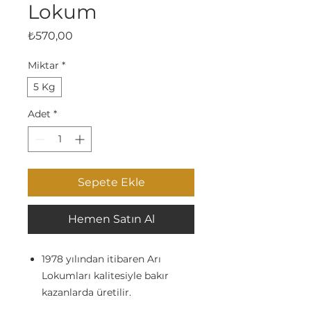
Lokum
Fiyat
₺570,00
Miktar
*
5 Kg
Adet
*
Sepete Ekle
Hemen Satın Al
1978 yılından itibaren Arı
Lokumları kalitesiyle bakır
kazanlarda üretilir.
Glikoz şurubu içermez.