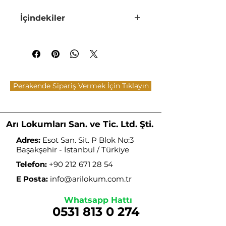
Katkı maddesi ve koruyucu
İçindekiler
içermez.
Sıcaktan, güneş ışığından ve
Şeker, Antep Fıstığı (%15), Mısır
nemden muhafaza edilmelidir.
Nişastası, Gül Yaprağı, Su, Asit
Düzenleyici(E330-E336), Aroma
Buzdolabında muhafaza
Verici(Vanilin-Gül),
edilmemelidir.
Renklendirici(E129)
Perakende Sipariş Vermek İçin Tıklayın
Arı Lokumları San. ve Tic. Ltd. Şti.
Adres:
Esot San. Sit. P Blok No:3
Başakşehir - İstanbul / Türkiye
Telefon:
+90 212 671 28 54
E Posta:
info@arilokum.com.tr
Whatsapp Hattı
0531 813 0 274