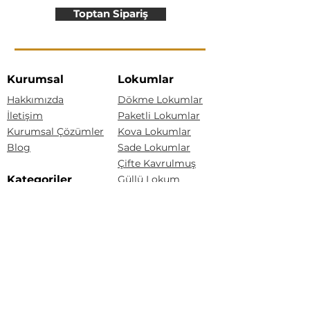
Toptan Sipariş
Kurumsal
Lokumlar
Hakkımızda
Dökme Lokumlar
İletişim
Paketli Lokumlar
Kurumsal Çözümler
Kova Lokumlar
Blog
Sade Lokumlar
Çifte Kavrulmuş
Kategoriler
Güllü Lokum
Kaymaklı Lokum
Lokumlar
Bisküvili Lokum
Akide Şekerleri
Drajeler
Baklava Lokum
Yeni Ürünler
Kuş Lokumu
Akide Şekerleri
Drajeler
Tarçınlı Akide Şekeri
Lokum Drajeler