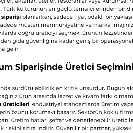
iler, aktarlar, oteller, restoranlar veya kurumsal h
, Türk kültürünün en güçlü temsilcilerinden biridir
siparişi
 planlarken, sadece fiyat odaklı bir yaklaş
adede müşteri memnuniyetine ve marka imajınıza
lımlarda doğru üreticiyi seçmek; ürünün lezzetinden 
nden gıda güvenliğine kadar geniş bir operasyonel 
 gelir.
m Siparişinde Üretici Seçimini
ında sürdürülebilirlik en kritik unsurdur. Bugün al
acağınız ürün arasında lezzet ve kıvam farkı olmama
üreticileri
, endüstriyel standartlarda üretim yap
erin özünü korumayı başarır. Sektörün köklü firm
pan, üretim hatları şeffaf ve denetlenebilir üreticil
 riskini sıfıra indirir. Güvenilir bir partner, yüksek 