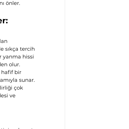
ı önler.
r: 
lan 
e sıkça tercih 
r yanma hissi 
en olur.
hafif bir 
amıyla sunar. 
rliği çok 
esi ve 