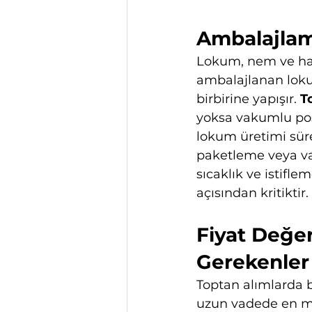
Ambalajlam
Lokum, nem ve hava
ambalajlanan lokum
birbirine yapışır. 
T
yoksa vakumlu poşe
lokum üretimi süre
paketleme veya vak
sıcaklık ve istifl
açısından kritiktir.
Fiyat Değer
Gerekenler
Toptan alımlarda b
uzun vadede en mal