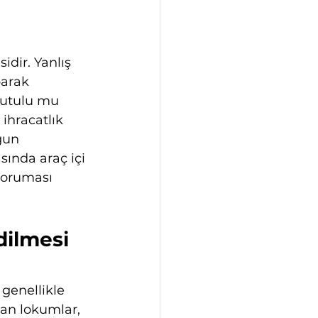
dir. Yanlış 
parak 
kutulu mu 
ihracatlık 
gun 
sında araç içi 
koruması 
dilmesi 
genellikle 
lan lokumlar, 