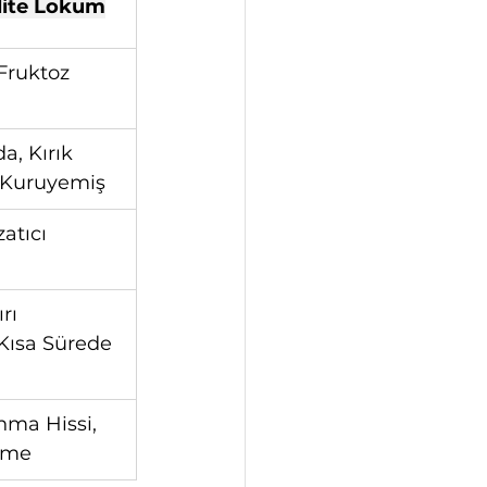
lite Lokum
Fruktoz 
, Kırık 
f Kuruyemiş
atıcı 
rı 
 Kısa Sürede 
ma Hissi, 
ime