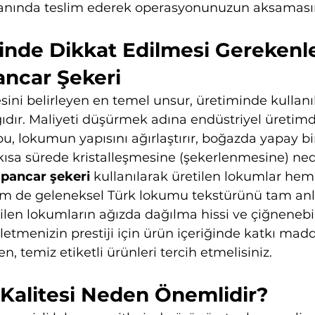
amanında teslim ederek operasyonunuzun aksamasın
inde Dikkat Edilmesi Gerekenle
ancar Şekeri
sini belirleyen en temel unsur, üretiminde kullanı
ğıdır. Maliyeti düşürmek adına endüstriyel üretimd
bu, lokumun yapısını ağırlaştırır, boğazda yapay bi
kısa sürede kristalleşmesine (şekerlenmesine) ned
pancar şekeri
 kullanılarak üretilen lokumlar hem 
hem de geleneksel Türk lokumu tekstürünü tam anl
ilen lokumların ağızda dağılma hissi ve çiğnenebili
şletmenizin prestiji için ürün içeriğinde katkı madd
, temiz etiketli ürünleri tercih etmelisiniz.
Kalitesi Neden Önemlidir?