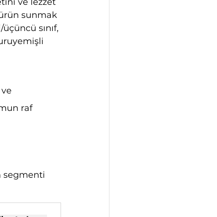
tini ve lezzet 
z ürün sunmak 
/üçüncü sınıf, 
uruyemişli 
 
 ve 
mun raf 
ün segmenti 