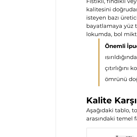
Fıstıklı, fındıklı 
kalitesini doğruda
isteyen bazı üreti
bayatlamaya yüz tu
lokumda, bol mikta
Önemli İpu
ısırıldığın
çıtırlığını
ömrünü doğru
Kalite Karş
Aşağıdaki tablo, t
arasındaki temel f