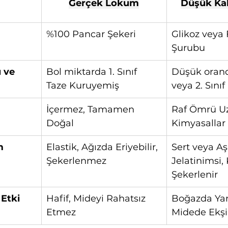
Gerçek Lokum
Düşük Ka
%100 Pancar Şekeri
Glikoz veya 
Şurubu
 ve 
Bol miktarda 1. Sınıf 
Düşük oranda
Taze Kuruyemiş
veya 2. Sını
İçermez, Tamamen 
Raf Ömrü Uz
Doğal
Kimyasallar
m
Elastik, Ağızda Eriyebilir, 
Sert veya Aşı
Şekerlenmez
Jelatinimsi,
Şekerlenir
 Etki
Hafif, Mideyi Rahatsız 
Boğazda Yan
Etmez
Midede Ekş