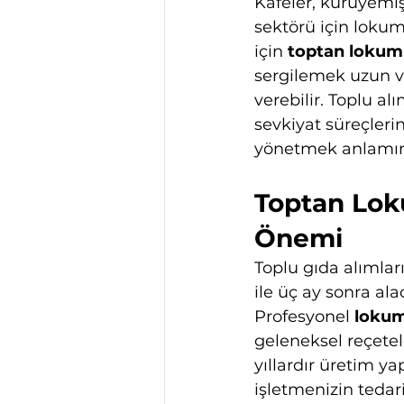
Kafeler, kuruyemişç
sektörü için lokum
için 
toptan lokum 
sergilemek uzun v
verebilir. Toplu a
sevkiyat süreçleri
yönetmek anlamına
Toptan Loku
Önemi
Toplu gıda alımlar
ile üç ay sonra al
Profesyonel 
lokum 
geleneksel reçetel
yıllardır üretim ya
işletmenizin tedarik