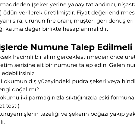
deden (şeker yerine yapay tatlandırıcı, nişasta 
 ödün verilerek üretilmiştir. Fiyat değerlendirmes
yanı sıra, ürünün fire oranı, müşteri geri dönüşleri
ı katma değer birlikte hesaplanmalıdır.
rişlerde Numune Talep Edilmeli
üksek hacimli bir alım gerçekleştirmeden önce üret
etim serisine ait bir numune talep edin. Gelen n
 edebilirsiniz:
 Lokumun dış yüzeyindeki pudra şekeri veya hindis
engi doğal mı?
Lokumu iki parmağınızla sıktığınızda eski formuna
t testi)
Kuruyemişlerin tazeliği ve şekerin boğazı yakıp ya
i.