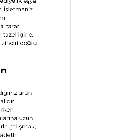
ediyelik eşya 
. İşletmeniz 
ım 
 zarar 
tazelliğine, 
zinciri doğru 
n 
dığınız ürün 
lıdır. 
arken 
alarına uzun 
erle çalışmak, 
adetli 