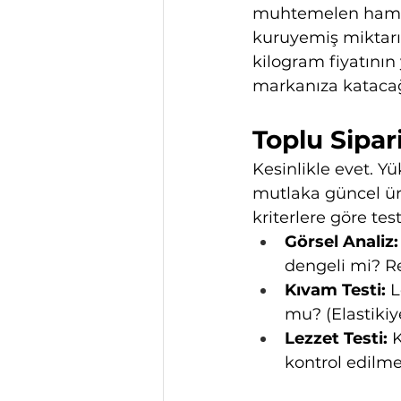
muhtemelen hammad
kuruyemiş miktarı)
kilogram fiyatının 
markanıza katacağ
Toplu Sipa
Kesinlikle evet. Y
mutlaka güncel ür
kriterlere göre test
Görsel Analiz:
dengeli mi? R
Kıvam Testi:
 
mu? (Elastikiye
Lezzet Testi:
 
kontrol edilmel