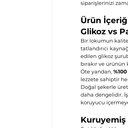
siparişlerinizi z
Ürün İçeriğ
Glikoz vs P
Bir lokumun kalite
tatlandırıcı kayna
edilen glikoz şuru
bırakır ve ürünün 
Öte yandan, 
%100 
lezzete sahiptir 
Doğal şekerle üret
daha dengelidir. İ
koruyucu içermeyen
Kuruyemiş 