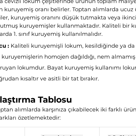
veya cevizli lokum çeşitlerinde ürünün toplam maliye
n kuruyemiş oranı belirler. Toptan alımlarda ucu
ciler, kuruyemiş oranını düşük tutmakta veya ikinci
tmuş kuruyemişler kullanmaktadır. Kaliteli bir k
rda 1. sınıf kuruyemiş kullanılmalıdır.
cu :
 Kaliteli kuruyemişli lokum, kesildiğinde ya da
da kuruyemişlerin homojen dağıldığı, nem almamış
 koruyan lokumdur. Bayat kuruyemiş kullanımı loku
dan kısaltır ve asitli bir tat bırakır.
ılaştırma Tablosu
optan alımlarda karşınıza çıkabilecek iki farklı ür
arkları özetlemektedir: