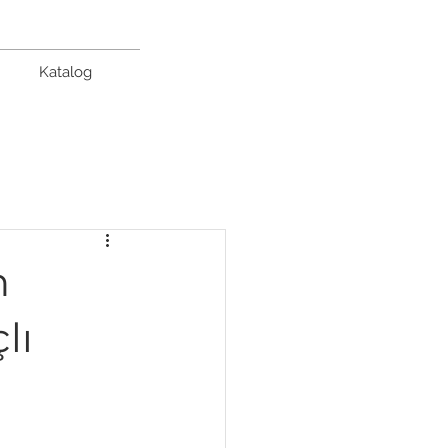
Katalog
n
lı