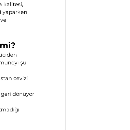
kalitesi, 
i yaparken 
 ve 
 mi?
iciden 
umuneyi şu 
tan cevizi 
 geri dönüyor 
kmadığı 