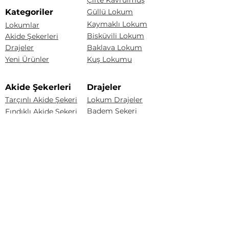
Çifte Kavrulmuş
Kategoriler
Güllü Lokum
Kaymaklı Lokum
Lokumlar
Bisküvili Lokum
Akide Şekerleri
Drajeler
Baklava Lokum
Yeni Ürünler
Kuş Lokumu
Akide Şekerleri
Drajeler
Tarçınlı Akide Şekeri
Lokum Drajeler
Badem Şekeri
Fındıklı Akide Şekeri
Fındık Draje
Limonlu Akide Şekeri
Karışık Akide Şekeri
Renkli Badem Draje
Kaynana Akide Şekeri
Çakıltaşı Çikolata
Susamlı Akide Şekeri
Portakal Draje
Üzüm Draje
Badem Draje
Sözleşmeler
Mesafeli Satış Sözleşmesi