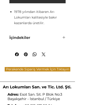
1978 yılından itibaren Arı
Lokumları kalitesiyle bakır
kazanlarda üretilir.
Glikoz şurubu içermez.
Katkı maddesi ve koruyucu
İçindekiler
içermez.
Sıcaktan, güneş ışığından ve
Şeker, Antep Fıstığı(%15), Mısır
nemden muhafaza edilmelidir.
Nişastası, Çöven Ekstratı, Su, Asit
Düzenleyici(E330-E336), Aroma
Buzdolabında muhafaza
Verici (Vanilin), Tahin[Susam]
edilmemelidir.
Ürünlerimiz daima taze
Perakende Sipariş Vermek İçin Tıklayın
gönderilir.
Arı Lokumları San. ve Tic. Ltd. Şti.
Adres:
Esot San. Sit. P Blok No:3
Başakşehir - İstanbul / Türkiye