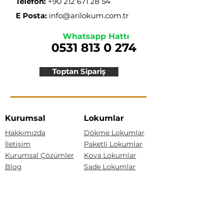
Telefon:
+90 212 671 28 54
E Posta:
info@arilokum.com.tr
Whatsapp Hattı
0531 813 0 274
Toptan Sipariş
Kurumsal
Lokumlar
Hakkımızda
Dökme Lokumlar
İletişim
Paketli Lokumlar
Kurumsal Çözümler
Kova Lokumlar
Blog
Sade Lokumlar
Çifte Kavrulmuş
Kategoriler
Güllü Lokum
Kaymaklı Lokum
Lokumlar
Bisküvili Lokum
Akide Şekerleri