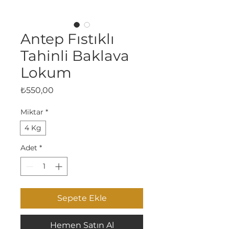
Antep Fıstıklı
Tahinli Baklava
Lokum
Fiyat
₺550,00
Miktar
*
4 Kg
Adet
*
Sepete Ekle
Hemen Satın Al