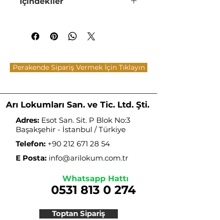
İçindekiler
içermez.
Sıcaktan, güneş ışığından ve
İçindekiler: Şeker, Antep Fıstığı
nemden muhafaza edilmelidir.
(%16), Buğday Nişastası, Su, Asit
Düzenleyici(E330), Aroma
Buzdolabında muhafaza
Verici(Vanilin-Nar),
edilmemelidir.
Renklendirici(E129)
Ürünlerimiz daima taze
Perakende Sipariş Vermek İçin Tıklayın
gönderilir.
Arı Lokumları San. ve Tic. Ltd. Şti.
Adres:
Esot San. Sit. P Blok No:3
Başakşehir - İstanbul / Türkiye
Telefon:
+90 212 671 28 54
E Posta:
info@arilokum.com.tr
Whatsapp Hattı
0531 813 0 274
Toptan Sipariş