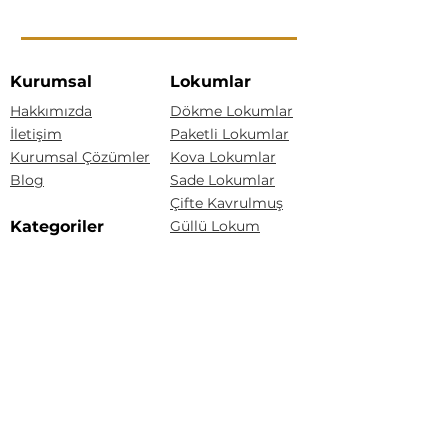
Kurumsal
Lokumlar
Hakkımızda
Dökme Lokumlar
İletişim
Paketli Lokumlar
Kurumsal Çözümler
Kova Lokumlar
Blog
Sade Lokumlar
Çifte Kavrulmuş
Kategoriler
Güllü Lokum
Kaymaklı Lokum
Lokumlar
Bisküvili Lokum
Akide Şekerleri
Drajeler
Baklava Lokum
Yeni Ürünler
Kuş Lokumu
Akide Şekerleri
Drajeler
Tarçınlı Akide Şekeri
Lokum Drajeler
Badem Şekeri
Fındıklı Akide Şekeri
Fındık Draje
Limonlu Akide Şekeri