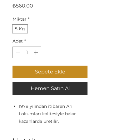
Fiyat
₺560,00
Miktar
*
5 Kg
Adet
*
Sepete Ekle
Hemen Satın Al
1978 yılından itibaren Arı
Lokumları kalitesiyle bakır
kazanlarda üretilir.
Glikoz şurubu içermez.
Katkı maddesi ve koruyucu