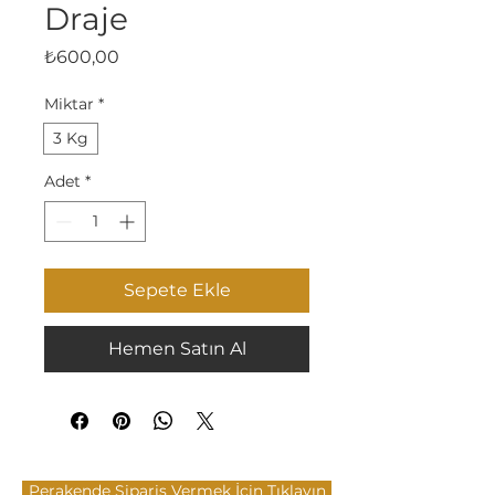
Draje
Fiyat
₺600,00
Miktar
*
3 Kg
Adet
*
Sepete Ekle
Hemen Satın Al
Perakende Sipariş Vermek İçin Tıklayın