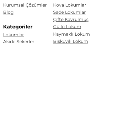
Kurumsal Çözümler
Kova Lokumlar
Blog
Sade Lokumlar
Çifte Kavrulmuş
Kategoriler
Güllü Lokum
Kaymaklı Lokum
Lokumlar
Bisküvili Lokum
Akide Şekerleri
Drajeler
Baklava Lokum
Yeni Ürünler
Kuş Lokumu
Akide Şekerleri
Drajeler
Tarçınlı Akide Şekeri
Lokum Drajeler
Badem Şekeri
Fındıklı Akide Şekeri
Fındık Draje
Limonlu Akide Şekeri
Karışık Akide Şekeri
Renkli Badem Draje
Kaynana Akide Şekeri
Çakıltaşı Çikolata
Susamlı Akide Şekeri
Portakal Draje
Üzüm Draje
Badem Draje