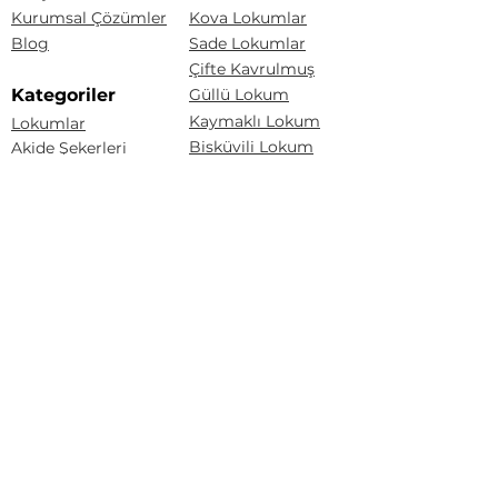
Kurumsal Çözümler
Kova Lokumlar
Blog
Sade Lokumlar
Çifte Kavrulmuş
Kategoriler
Güllü Lokum
Kaymaklı Lokum
Lokumlar
Bisküvili Lokum
Akide Şekerleri
Drajeler
Baklava Lokum
Yeni Ürünler
Kuş Lokumu
Akide Şekerleri
Drajeler
Tarçınlı Akide Şekeri
Lokum Drajeler
Badem Şekeri
Fındıklı Akide Şekeri
Fındık Draje
Limonlu Akide Şekeri
Karışık Akide Şekeri
Renkli Badem Draje
Kaynana Akide Şekeri
Çakıltaşı Çikolata
Susamlı Akide Şekeri
Portakal Draje
Üzüm Draje
Badem Draje