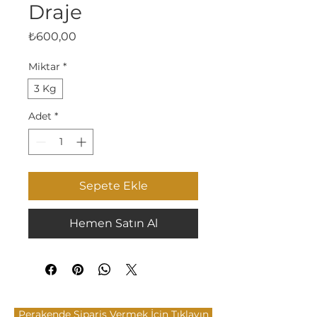
Draje
Fiyat
₺600,00
Miktar
*
3 Kg
Adet
*
Sepete Ekle
Hemen Satın Al
Perakende Sipariş Vermek İçin Tıklayın