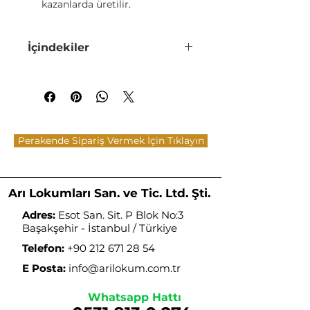
kazanlarda üretilir.
Glikoz şurubu içermez.
Katkı maddesi ve koruyucu
İçindekiler
içermez.
Sıcaktan, güneş ışığından ve
Şeker, Antep Fıstığı (%15), Mısır
nemden muhafaza edilmelidir.
Nişastası, Hindistan Cevizi, Su, Asit
Düzenleyici(E330-E336), Aroma
Buzdolabında muhafaza
Verici (Nar-Vanilin),
edilmemelidir.
Renklendirici(E129)
Ürünlerimiz daima taze
Perakende Sipariş Vermek İçin Tıklayın
gönderilir.
Arı Lokumları San. ve Tic. Ltd. Şti.
Adres:
Esot San. Sit. P Blok No:3
Başakşehir - İstanbul / Türkiye
Telefon:
+90 212 671 28 54
E Posta:
info@arilokum.com.tr
Whatsapp Hattı