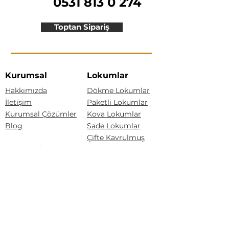
0531 813 0 274
Toptan Sipariş
Kurumsal
Lokumlar
Hakkımızda
Dökme Lokumlar
İletişim
Paketli Lokumlar
Kurumsal Çözümler
Kova Lokumlar
Blog
Sade Lokumlar
Çifte Kavrulmuş
Kategoriler
Güllü Lokum
Kaymaklı Lokum
Lokumlar
Bisküvili Lokum
Akide Şekerleri
Drajeler
Baklava Lokum
Yeni Ürünler
Kuş Lokumu
Akide Şekerleri
Drajeler