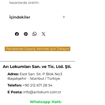
kazanlarda üretilir.
Glikoz şurubu içermez.
Katkı maddesi ve koruyucu
İçindekiler
içermez.
Sıcaktan, güneş ışığından ve
Şeker, Antep Fıstığı (%15), Mısır
nemden muhafaza edilmelidir.
Nişastası, Kadayıf[Buğday Unu,
Su, Tuz], Su, Asit
Buzdolabında muhafaza
Düzenleyici(E330-E336), Aroma
edilmemelidir.
Verici (Vanilin)
Ürünlerimiz fabrikamızdan en
Perakende Sipariş Vermek İçin Tıklayın
taze hali ile gönderilir.
Arı Lokumları San. ve Tic. Ltd. Şti.
Adres:
Esot San. Sit. P Blok No:3
Başakşehir - İstanbul / Türkiye
Telefon:
+90 212 671 28 54
E Posta:
info@arilokum.com.tr
Whatsapp Hattı