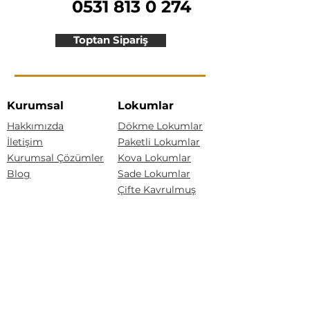
0531 813 0 274
Toptan Sipariş
Kurumsal
Lokumlar
Hakkımızda
Dökme Lokumlar
İletişim
Paketli Lokumlar
Kurumsal Çözümler
Kova Lokumlar
Blog
Sade Lokumlar
Çifte Kavrulmuş
Kategoriler
Güllü Lokum
Kaymaklı Lokum
Lokumlar
Bisküvili Lokum
Akide Şekerleri
Drajeler
Baklava Lokum
Yeni Ürünler
Kuş Lokumu
Akide Şekerleri
Drajeler