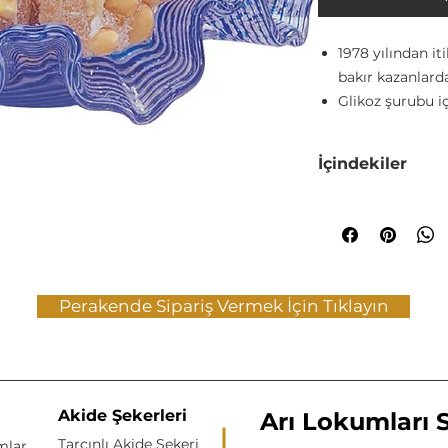
1978 yılından it
bakır kazanlarda 
Glikoz şurubu i
Katkı maddesi 
Sıcaktan, güne
İçindekiler
edilmelidir.
Buzdolabında m
Şeker, Fındık (%15),
Ürünlerimiz dai
Su, Asit Düzenleyi
Perakende Sipariş Vermek İçin Tıklayın
Akide Şekerleri
Arı Lokumları Sa
Tarçınlı Akide Şekeri
mlar