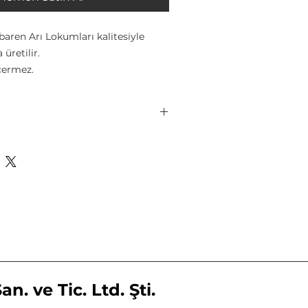
ibaren Arı Lokumları kalitesiyle
üretilir.
çermez.
ve koruyucu içermez.
ş ışığından ve nemden muhafaza
uhafaza edilmemelidir.
 Mısır Nişastası, Hindistan Cevizi,
ma taze gönderilir.
ci(E330-E336)
n. ve Tic. Ltd. Şti.