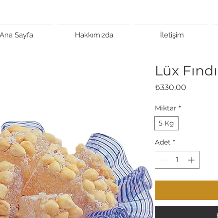
Ana Sayfa
Hakkımızda
İletişim
Lüx Fınd
Fiyat
₺330,00
Miktar
*
5 Kg
Adet
*