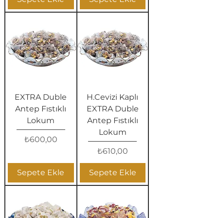
EXTRA Duble
H.Cevizi Kaplı
Antep Fıstıklı
EXTRA Duble
Lokum
Antep Fıstıklı
Lokum
Fiyat
₺600,00
Fiyat
₺610,00
Sepete Ekle
Sepete Ekle