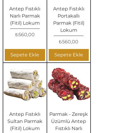
Antep Fıstıklı
Antep Fıstıklı
Narlı Parmak
Portakallı
(Fitil) Lokum
Parmak (Fitil)
Lokum
Fiyat
₺560,00
Fiyat
₺560,00
Sepete Ekle
Sepete Ekle
Antep Fıstıklı
Parmak - Zereşk
Sultan Parmak
Üzümlü Antep
(Fitil) Lokum
Fıstıklı Narlı