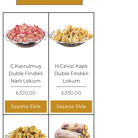
Ç.Kavrulmuş
H.Cevizi Kaplı
Duble Fındıklı
Duble Fındıklı
Narlı Lokum
Lokum
Fiyat
Fiyat
₺320,00
₺330,00
Sepete Ekle
Sepete Ekle