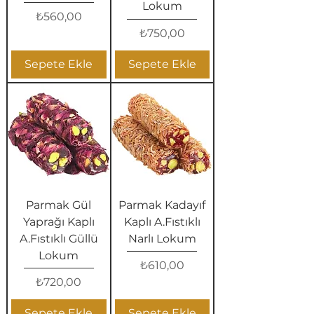
Lokum
Fiyat
₺560,00
Fiyat
₺750,00
Sepete Ekle
Sepete Ekle
Parmak Gül
Parmak Kadayıf
Yaprağı Kaplı
Kaplı A.Fıstıklı
A.Fıstıklı Güllü
Narlı Lokum
Lokum
Fiyat
₺610,00
Fiyat
₺720,00
Sepete Ekle
Sepete Ekle