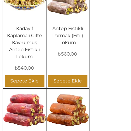
Kadayıf
Antep Fıstıklı
Kaplamalı Çifte
Parmak (Fitil)
Kavrulmuş
Lokum
Antep Fıstıklı
Fiyat
₺560,00
Lokum
Fiyat
₺540,00
Sepete Ekle
Sepete Ekle