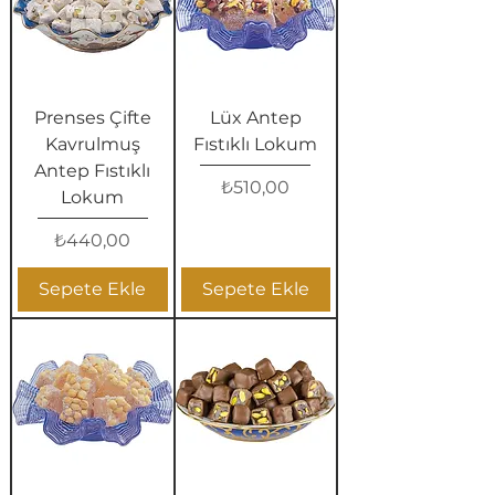
Prenses Çifte
Lüx Antep
Kavrulmuş
Fıstıklı Lokum
Antep Fıstıklı
Fiyat
₺510,00
Lokum
Fiyat
₺440,00
Sepete Ekle
Sepete Ekle