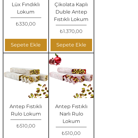
Lüx Fındıklı
Çikolata Kaplı
Lokum
Duble Antep
Fıstıklı Lokum
Fiyat
₺330,00
Fiyat
₺1.370,00
Sepete Ekle
Sepete Ekle
Antep Fıstıklı
Antep Fıstıklı
Rulo Lokum
Narlı Rulo
Lokum
Fiyat
₺510,00
Fiyat
₺510,00