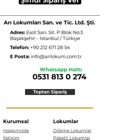
Şimdi Sipariş Ver
Arı Lokumları San. ve Tic. Ltd. Şti.
Adres:
Esot San. Sit. P Blok No:3
Başakşehir - İstanbul / Türkiye
Telefon:
+90 212 671 28 54
E Posta:
info@arilokum.com.tr
Whatsapp Hattı
0531 813 0 274
Toptan Sipariş
Kurumsal
Lokumlar
Hakkımızda
Dökme Lokumlar
İletişim
Paketli Lokumlar