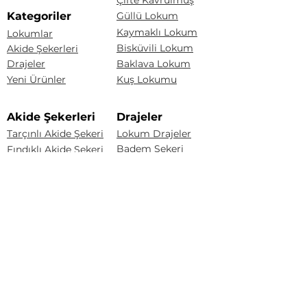
Çifte Kavrulmuş
Kategoriler
Güllü Lokum
Kaymaklı Lokum
Lokumlar
Bisküvili Lokum
Akide Şekerleri
Drajeler
Baklava Lokum
Yeni Ürünler
Kuş Lokumu
Akide Şekerleri
Drajeler
Tarçınlı Akide Şekeri
Lokum Drajeler
Badem Şekeri
Fındıklı Akide Şekeri
Fındık Draje
Limonlu Akide Şekeri
Karışık Akide Şekeri
Renkli Badem Draje
Kaynana Akide Şekeri
Çakıltaşı Çikolata
Susamlı Akide Şekeri
Portakal Draje
Üzüm Draje
Badem Draje
Sözleşmeler
Mesafeli Satış Sözleşmesi