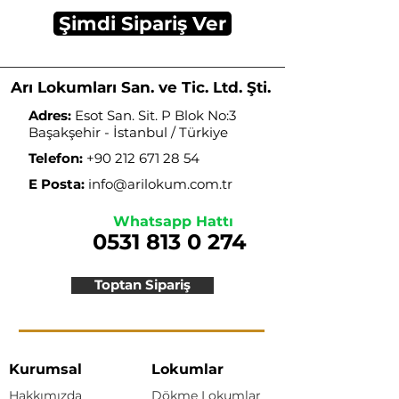
Şimdi Sipariş Ver
Arı Lokumları San. ve Tic. Ltd. Şti.
Adres:
Esot San. Sit. P Blok No:3
Başakşehir - İstanbul / Türkiye
Telefon:
+90 212 671 28 54
E Posta:
info@arilokum.com.tr
Whatsapp Hattı
0531 813 0 274
Toptan Sipariş
Kurumsal
Lokumlar
Hakkımızda
Dökme Lokumlar