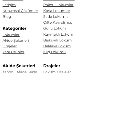
İletişim
Paketli Lokumlar
Kurumsal Çözümler
Kova Lokumlar
Blog
Sade Lokumlar
Çifte Kavrulmuş
Kategoriler
Güllü Lokum
Kaymaklı Lokum
Lokumlar
Bisküvili Lokum
Akide Şekerleri
Drajeler
Baklava Lokum
Yeni Ürünler
Kuş Lokumu
Akide Şekerleri
Drajeler
Tarçınlı Akide Şekeri
Lokum Drajeler
Badem Şekeri
Fındıklı Akide Şekeri
Fındık Draje
Limonlu Akide Şekeri
Karışık Akide Şekeri
Renkli Badem Draje
Kaynana Akide Şekeri
Çakıltaşı Çikolata
Susamlı Akide Şekeri
Portakal Draje
Üzüm Draje