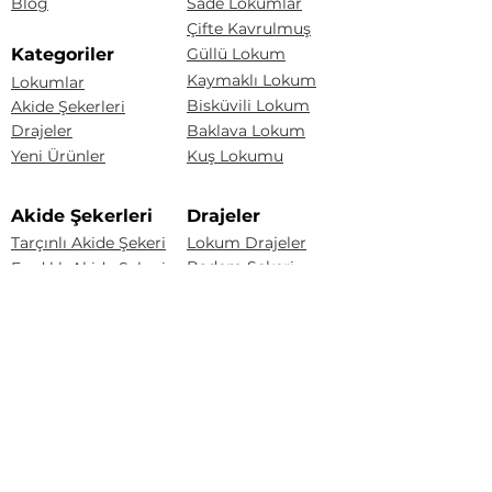
Blog
Sade Lokumlar
Çifte Kavrulmuş
Kategoriler
Güllü Lokum
Kaymaklı Lokum
Lokumlar
Bisküvili Lokum
Akide Şekerleri
Drajeler
Baklava Lokum
Yeni Ürünler
Kuş Lokumu
Akide Şekerleri
Drajeler
Tarçınlı Akide Şekeri
Lokum Drajeler
Badem Şekeri
Fındıklı Akide Şekeri
Fındık Draje
Limonlu Akide Şekeri
Karışık Akide Şekeri
Renkli Badem Draje
Kaynana Akide Şekeri
Çakıltaşı Çikolata
Susamlı Akide Şekeri
Portakal Draje
Üzüm Draje
Badem Draje
Sözleşmeler