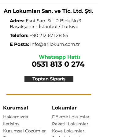
Arı Lokumları San. ve Tic. Ltd. Şti.
Adres:
Esot San. Sit. P Blok No:3
Başakşehir - İstanbul / Türkiye
Telefon:
+90 212 671 28 54
E Posta:
info@arilokum.com.tr
Whatsapp Hattı
0531 813 0 274
Toptan Sipariş
Kurumsal
Lokumlar
Hakkımızda
Dökme Lokumlar
İletişim
Paketli Lokumlar
Kurumsal Çözümler
Kova Lokumlar