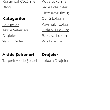
Kurumsal Çözümler
Kova Lokumlar
Blog
Sade Lokumlar
Çifte Kavrulmuş
Kategoriler
Güllü Lokum
Kaymaklı Lokum
Lokumlar
Bisküvili Lokum
Akide Şekerleri
Drajeler
Baklava Lokum
Yeni Ürünler
Kuş Lokumu
Akide Şekerleri
Drajeler
Tarçınlı Akide Şekeri
Lokum Drajeler
Badem Şekeri
Fındıklı Akide Şekeri
Fındık Draje
Limonlu Akide Şekeri
Karışık Akide Şekeri
Renkli Badem Draje
Kaynana Akide Şekeri
Çakıltaşı Çikolata
Susamlı Akide Şekeri
Portakal Draje
Üzüm Draje
Badem Draje