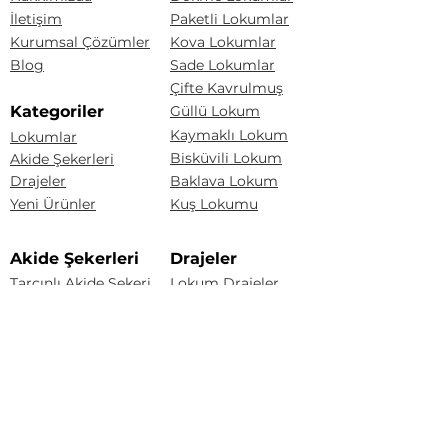
İletişim
Paketli Lokumlar
Kurumsal Çözümler
Kova Lokumlar
Blog
Sade Lokumlar
Çifte Kavrulmuş
Kategoriler
Güllü Lokum
Kaymaklı Lokum
Lokumlar
Bisküvili Lokum
Akide Şekerleri
Drajeler
Baklava Lokum
Yeni Ürünler
Kuş Lokumu
Akide Şekerleri
Drajeler
Tarçınlı Akide Şekeri
Lokum Drajeler
Badem Şekeri
Fındıklı Akide Şekeri
Fındık Draje
Limonlu Akide Şekeri
Karışık Akide Şekeri
Renkli Badem Draje
Kaynana Akide Şekeri
Çakıltaşı Çikolata
Susamlı Akide Şekeri
Portakal Draje
Üzüm Draje