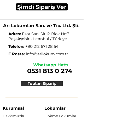
Şimdi Sipariş Ver
Arı Lokumları San. ve Tic. Ltd. Şti.
Adres:
Esot San. Sit. P Blok No:3
Başakşehir - İstanbul / Türkiye
Telefon:
+90 212 671 28 54
E Posta:
info@arilokum.com.tr
Whatsapp Hattı
0531 813 0 274
Toptan Sipariş
Kurumsal
Lokumlar
Hakkımızda
Dökme Lokumlar