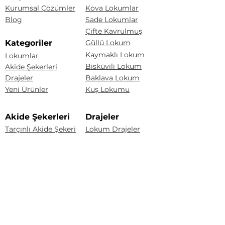
Kurumsal Çözümler
Kova Lokumlar
Blog
Sade Lokumlar
Çifte Kavrulmuş
Kategoriler
Güllü Lokum
Kaymaklı Lokum
Lokumlar
Bisküvili Lokum
Akide Şekerleri
Drajeler
Baklava Lokum
Yeni Ürünler
Kuş Lokumu
Akide Şekerleri
Drajeler
Tarçınlı Akide Şekeri
Lokum Drajeler
Badem Şekeri
Fındıklı Akide Şekeri
Fındık Draje
Limonlu Akide Şekeri
Karışık Akide Şekeri
Renkli Badem Draje
Kaynana Akide Şekeri
Çakıltaşı Çikolata
Susamlı Akide Şekeri
Portakal Draje
Üzüm Draje
Badem Draje