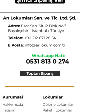
Şimdi Sipariş Ver
Arı Lokumları San. ve Tic. Ltd. Şti.
Adres:
Esot San. Sit. P Blok No:3
Başakşehir - İstanbul / Türkiye
Telefon:
+90 212 671 28 54
E Posta:
info@arilokum.com.tr
Whatsapp Hattı
0531 813 0 274
Toptan Sipariş
Kurumsal
Lokumlar
Hakkımızda
Dökme Lokumlar
İletişim
Paketli Lokumlar