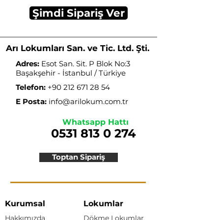
Şimdi Sipariş Ver
Arı Lokumları San. ve Tic. Ltd. Şti.
Adres:
Esot San. Sit. P Blok No:3
Başakşehir - İstanbul / Türkiye
Telefon:
+90 212 671 28 54
E Posta:
info@arilokum.com.tr
Whatsapp Hattı
0531 813 0 274
Toptan Sipariş
Kurumsal
Lokumlar
Hakkımızda
Dökme Lokumlar