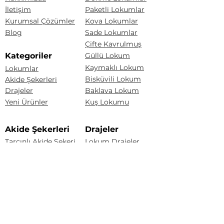
İletişim
Paketli Lokumlar
Kurumsal Çözümler
Kova Lokumlar
Blog
Sade Lokumlar
Çifte Kavrulmuş
Kategoriler
Güllü Lokum
Kaymaklı Lokum
Lokumlar
Bisküvili Lokum
Akide Şekerleri
Drajeler
Baklava Lokum
Yeni Ürünler
Kuş Lokumu
Akide Şekerleri
Drajeler
Tarçınlı Akide Şekeri
Lokum Drajeler
Badem Şekeri
Fındıklı Akide Şekeri
Fındık Draje
Limonlu Akide Şekeri
Karışık Akide Şekeri
Renkli Badem Draje
Kaynana Akide Şekeri
Çakıltaşı Çikolata
Susamlı Akide Şekeri
Portakal Draje
Üzüm Draje