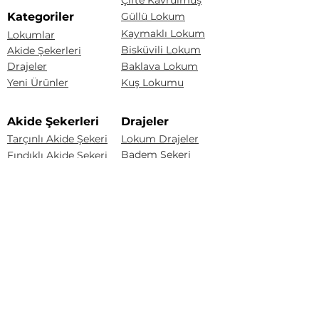
Çifte Kavrulmuş
Kategoriler
Güllü Lokum
Kaymaklı Lokum
Lokumlar
Bisküvili Lokum
Akide Şekerleri
Drajeler
Baklava Lokum
Yeni Ürünler
Kuş Lokumu
Akide Şekerleri
Drajeler
Tarçınlı Akide Şekeri
Lokum Drajeler
Badem Şekeri
Fındıklı Akide Şekeri
Fındık Draje
Limonlu Akide Şekeri
Karışık Akide Şekeri
Renkli Badem Draje
Kaynana Akide Şekeri
Çakıltaşı Çikolata
Susamlı Akide Şekeri
Portakal Draje
Üzüm Draje
Badem Draje
Sözleşmeler
Mesafeli Satış Sözleşmesi