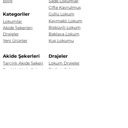
Blog
Sade Lokumlar
Çifte Kavrulmuş
Kategoriler
Güllü Lokum
Kaymaklı Lokum
Lokumlar
Bisküvili Lokum
Akide Şekerleri
Drajeler
Baklava Lokum
Yeni Ürünler
Kuş Lokumu
Akide Şekerleri
Drajeler
Tarçınlı Akide Şekeri
Lokum Drajeler
Badem Şekeri
Fındıklı Akide Şekeri
Fındık Draje
Limonlu Akide Şekeri
Karışık Akide Şekeri
Renkli Badem Draje
Kaynana Akide Şekeri
Çakıltaşı Çikolata
Susamlı Akide Şekeri
Portakal Draje
Üzüm Draje
Badem Draje
Sözleşmeler