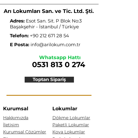
Arı Lokumları San. ve Tic. Ltd. Şti.
Adres:
Esot San. Sit. P Blok No:3
Başakşehir - İstanbul / Türkiye
Telefon:
+90 212 671 28 54
E Posta:
info@arilokum.com.tr
Whatsapp Hattı
0531 813 0 274
Toptan Sipariş
Kurumsal
Lokumlar
Hakkımızda
Dökme Lokumlar
İletişim
Paketli Lokumlar
Kurumsal Çözümler
Kova Lokumlar